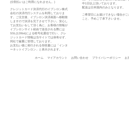
(分割払いはご利用になれません。)
中1日以上頂いております。
配送は日本国内のみとなります。
クレジットカード決済代行のイプシロン株式
会社の決済代行システムを利用しておりま
ご希望日にお届けできない場合がご
す。ご注文後、イプシロン決済画面へ移動致
こと、予めご了承下さいませ。
しますので決済を完了させて下さい。安心し
てお支払いをして頂く為に、お客様の情報が
イプシロンサイト経由で送信される際には
SSL(128bit)による暗号化通信で行い、クレ
ジットカード情報は当サイトでは保有せず、
同社で厳重に管理しております。
お支払い後に発行される領収書には「インタ
ーネットイプシロン」と表示されます。
ホーム
マイアカウント
お問い合わせ
プライバシーポリシー
お