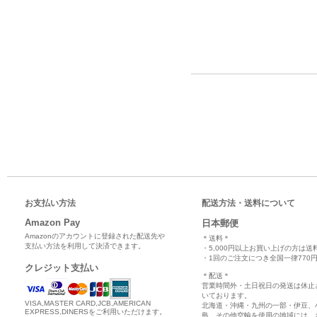
お支払い方法
配送方法・送料について
Amazon Pay
日本郵便
Amazonのアカウントに登録された配送先や
＊送料＊
支払い方法を利用して決済できます。
・5,000円以上お買い上げの方は送
・1回のご注文につき全国一律770円
クレジット支払い
＊配送＊
営業時間外・土日祝日の発送は休止
いております。
VISA,MASTER CARD,JCB,AMERICAN
北海道・沖縄・九州の一部・伊豆、
EXPRESS,DINERSをご利用いただけます。
島、その他空輸を使用の地域には、