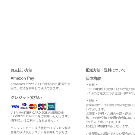
お支払い方法
配送方法・送料について
Amazon Pay
日本郵便
Amazonのアカウントに登録された配送先や
＊送料＊
支払い方法を利用して決済できます。
・5,000円以上お買い上げの方は送
・1回のご注文につき全国一律770円
クレジット支払い
＊配送＊
営業時間外・土日祝日の発送は休止
いております。
VISA,MASTER CARD,JCB,AMERICAN
北海道・沖縄・九州の一部・伊豆、
EXPRESS,DINERSをご利用いただけます。
島、その他空輸を使用の地域には、
(分割払いはご利用になれません。)
中1日以上頂いております。
配送は日本国内のみとなります。
クレジットカード決済代行のイプシロン株式
会社の決済代行システムを利用しておりま
ご希望日にお届けできない場合がご