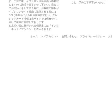
す。ご注文後、イプシロン決済画面へ移動致
こと、予めご了承下さいませ。
しますので決済を完了させて下さい。安心し
てお支払いをして頂く為に、お客様の情報が
イプシロンサイト経由で送信される際には
SSL(128bit)による暗号化通信で行い、クレ
ジットカード情報は当サイトでは保有せず、
同社で厳重に管理しております。
お支払い後に発行される領収書には「インタ
ーネットイプシロン」と表示されます。
ホーム
マイアカウント
お問い合わせ
プライバシーポリシー
お