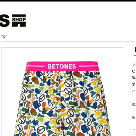
TOP
【
ラ
ピ
鳩
愛
い
素
※
「S
「M