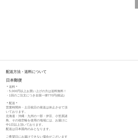
配送方法・送料について
日本郵便
＊送料＊
・5,000円以上お買い上げの方は送料無料！
・1回のご注文につき全国一律770円(税込)
＊配送＊
営業時間外・土日祝日の発送は休止させて頂
いております。
北海道・沖縄・九州の一部・伊豆、小笠原諸
島、その他空輸を使用の地域には、お届けに
中1日以上頂いております。
配送は日本国内のみとなります。
ご希望日にお届けできない場合がございます