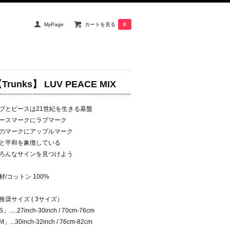
MyPage
カートを見る
0
Trunks】 LUV PEACE MIX
ブとピースは21世紀を生きる基盤
ースマークにラブマーク
のマークにアップルマーク
と平和を象徴している
ろんなサインを見つけよう
材/コットン 100%
推奨サイズ ( 3サイズ）
」.....27inch-30inch / 70cm-76cm
」...30inch-32inch / 76cm-82cm