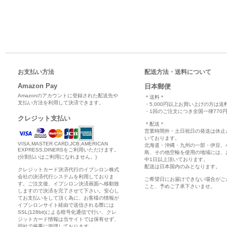
お支払い方法
配送方法・送料について
Amazon Pay
日本郵便
Amazonのアカウントに登録された配送先や
＊送料＊
支払い方法を利用して決済できます。
・5,000円以上お買い上げの方は送
・1回のご注文につき全国一律770円
クレジット支払い
＊配送＊
営業時間外・土日祝日の発送は休止
いております。
VISA,MASTER CARD,JCB,AMERICAN
北海道・沖縄・九州の一部・伊豆、
EXPRESS,DINERSをご利用いただけます。
島、その他空輸を使用の地域には、
(分割払いはご利用になれません。)
中1日以上頂いております。
配送は日本国内のみとなります。
クレジットカード決済代行のイプシロン株式
会社の決済代行システムを利用しておりま
ご希望日にお届けできない場合がご
す。ご注文後、イプシロン決済画面へ移動致
こと、予めご了承下さいませ。
しますので決済を完了させて下さい。安心し
てお支払いをして頂く為に、お客様の情報が
イプシロンサイト経由で送信される際には
SSL(128bit)による暗号化通信で行い、クレ
ジットカード情報は当サイトでは保有せず、
同社で厳重に管理しております。