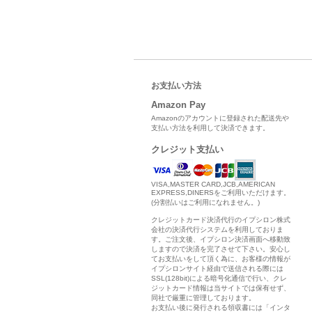
お支払い方法
Amazon Pay
Amazonのアカウントに登録された配送先や
支払い方法を利用して決済できます。
クレジット支払い
VISA,MASTER CARD,JCB,AMERICAN
EXPRESS,DINERSをご利用いただけます。
(分割払いはご利用になれません。)
クレジットカード決済代行のイプシロン株式
会社の決済代行システムを利用しておりま
す。ご注文後、イプシロン決済画面へ移動致
しますので決済を完了させて下さい。安心し
てお支払いをして頂く為に、お客様の情報が
イプシロンサイト経由で送信される際には
SSL(128bit)による暗号化通信で行い、クレ
ジットカード情報は当サイトでは保有せず、
同社で厳重に管理しております。
お支払い後に発行される領収書には「インタ