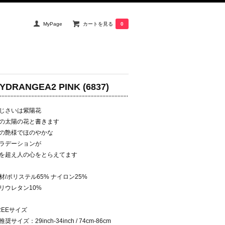
MyPage
カートを見る
0
YDRANGEA2 PINK (6837)
じさいは紫陽花
の太陽の花と書きます
の艶様でほのやかな
ラデーションが
を超え人の心をとらえてます
材/ポリステル65% ナイロン25%
リウレタン10%
REEサイズ
推奨サイズ：29inch-34inch / 74cm-86cm