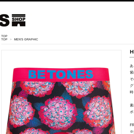
TOP
TOP
>
MEN'S GRAPHIC
H
あ
紫
そ
グ
時
素
ポ
F
※