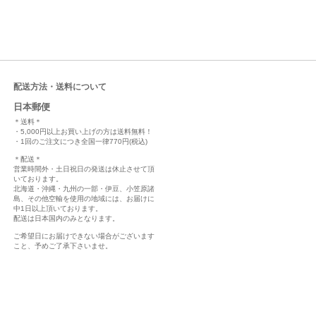
配送方法・送料について
日本郵便
＊送料＊
・5,000円以上お買い上げの方は送料無料！
・1回のご注文につき全国一律770円(税込)
＊配送＊
営業時間外・土日祝日の発送は休止させて頂
いております。
北海道・沖縄・九州の一部・伊豆、小笠原諸
島、その他空輸を使用の地域には、お届けに
中1日以上頂いております。
配送は日本国内のみとなります。
ご希望日にお届けできない場合がございます
こと、予めご了承下さいませ。