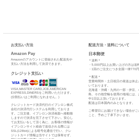
お支払い方法
配送方法・送料について
Amazon Pay
日本郵便
Amazonのアカウントに登録された配送先や
＊送料＊
支払い方法を利用して決済できます。
・5,000円以上お買い上げの方は送
・1回のご注文につき全国一律770円
クレジット支払い
＊配送＊
営業時間外・土日祝日の発送は休止
いております。
VISA,MASTER CARD,JCB,AMERICAN
北海道・沖縄・九州の一部・伊豆、
EXPRESS,DINERSをご利用いただけます。
島、その他空輸を使用の地域には、
(分割払いはご利用になれません。)
中1日以上頂いております。
配送は日本国内のみとなります。
クレジットカード決済代行のイプシロン株式
会社の決済代行システムを利用しておりま
ご希望日にお届けできない場合がご
す。ご注文後、イプシロン決済画面へ移動致
こと、予めご了承下さいませ。
しますので決済を完了させて下さい。安心し
てお支払いをして頂く為に、お客様の情報が
イプシロンサイト経由で送信される際には
SSL(128bit)による暗号化通信で行い、クレ
ジットカード情報は当サイトでは保有せず、