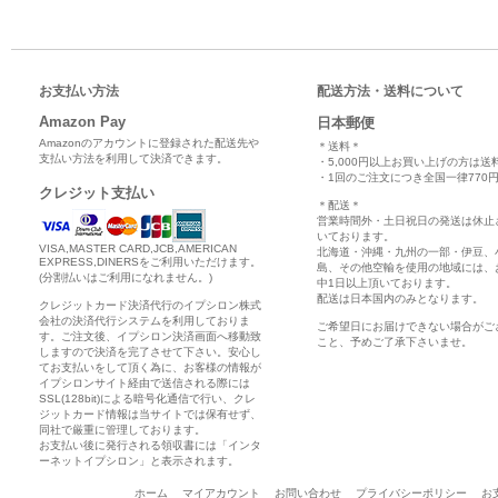
お支払い方法
配送方法・送料について
Amazon Pay
日本郵便
Amazonのアカウントに登録された配送先や
＊送料＊
支払い方法を利用して決済できます。
・5,000円以上お買い上げの方は送
・1回のご注文につき全国一律770円
クレジット支払い
＊配送＊
営業時間外・土日祝日の発送は休止
いております。
VISA,MASTER CARD,JCB,AMERICAN
北海道・沖縄・九州の一部・伊豆、
EXPRESS,DINERSをご利用いただけます。
島、その他空輸を使用の地域には、
(分割払いはご利用になれません。)
中1日以上頂いております。
配送は日本国内のみとなります。
クレジットカード決済代行のイプシロン株式
会社の決済代行システムを利用しておりま
ご希望日にお届けできない場合がご
す。ご注文後、イプシロン決済画面へ移動致
こと、予めご了承下さいませ。
しますので決済を完了させて下さい。安心し
てお支払いをして頂く為に、お客様の情報が
イプシロンサイト経由で送信される際には
SSL(128bit)による暗号化通信で行い、クレ
ジットカード情報は当サイトでは保有せず、
同社で厳重に管理しております。
お支払い後に発行される領収書には「インタ
ーネットイプシロン」と表示されます。
ホーム
マイアカウント
お問い合わせ
プライバシーポリシー
お