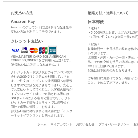
お支払い方法
配送方法・送料について
Amazon Pay
日本郵便
Amazonのアカウントに登録された配送先や
＊送料＊
支払い方法を利用して決済できます。
・5,000円以上お買い上げの方は送
・1回のご注文につき全国一律770円
クレジット支払い
＊配送＊
営業時間外・土日祝日の発送は休止
いております。
VISA,MASTER CARD,JCB,AMERICAN
北海道・沖縄・九州の一部・伊豆、
EXPRESS,DINERSをご利用いただけます。
島、その他空輸を使用の地域には、
(分割払いはご利用になれません。)
中1日以上頂いております。
配送は日本国内のみとなります。
クレジットカード決済代行のイプシロン株式
会社の決済代行システムを利用しておりま
ご希望日にお届けできない場合がご
す。ご注文後、イプシロン決済画面へ移動致
こと、予めご了承下さいませ。
しますので決済を完了させて下さい。安心し
てお支払いをして頂く為に、お客様の情報が
イプシロンサイト経由で送信される際には
SSL(128bit)による暗号化通信で行い、クレ
ジットカード情報は当サイトでは保有せず、
同社で厳重に管理しております。
お支払い後に発行される領収書には「インタ
ーネットイプシロン」と表示されます。
ホーム
マイアカウント
お問い合わせ
プライバシーポリシー
お