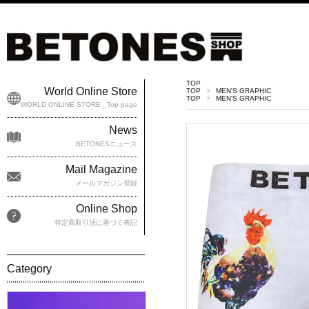
TOP
World Online Store
TOP
>
MEN'S GRAPHIC
TOP
>
MEN'S GRAPHIC
WORLD ONLINE STORE _Top page
News
BETONESニュース
Mail Magazine
メールマガジン登録
Online Shop
特定商取引法に基づく表記
Category