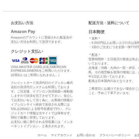
お支払い方法
配送方法・送料について
Amazon Pay
日本郵便
Amazonのアカウントに登録された配送先や
＊送料＊
支払い方法を利用して決済できます。
・5,000円以上お買い上げの方は送
・1回のご注文につき全国一律770円
クレジット支払い
＊配送＊
営業時間外・土日祝日の発送は休止
いております。
VISA,MASTER CARD,JCB,AMERICAN
北海道・沖縄・九州の一部・伊豆、
EXPRESS,DINERSをご利用いただけます。
島、その他空輸を使用の地域には、
(分割払いはご利用になれません。)
中1日以上頂いております。
配送は日本国内のみとなります。
クレジットカード決済代行のイプシロン株式
会社の決済代行システムを利用しておりま
ご希望日にお届けできない場合がご
す。ご注文後、イプシロン決済画面へ移動致
こと、予めご了承下さいませ。
しますので決済を完了させて下さい。安心し
てお支払いをして頂く為に、お客様の情報が
イプシロンサイト経由で送信される際には
SSL(128bit)による暗号化通信で行い、クレ
ジットカード情報は当サイトでは保有せず、
同社で厳重に管理しております。
お支払い後に発行される領収書には「インタ
ーネットイプシロン」と表示されます。
ホーム
マイアカウント
お問い合わせ
プライバシーポリシー
お