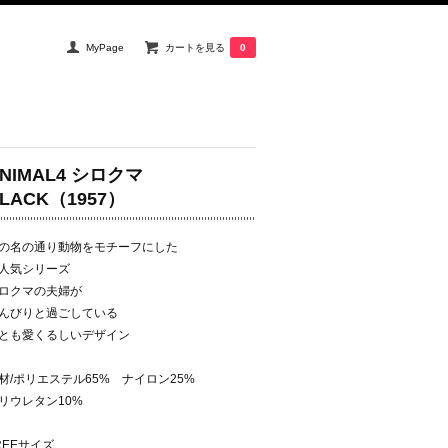
MyPage
カートを見る
0
NIMAL4 シロクマ
LACK（1957）
の名の通り動物をモチーフにした
人気シリーズ
ロクマの夫婦が
んびりと過ごしている
とも愛くるしいデザイン
材/ポリエステル65% ナイロン25%
リウレタン10%
REEサイズ