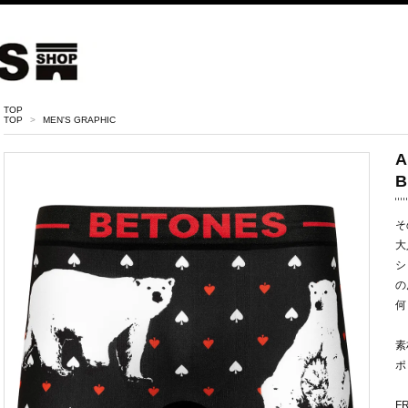
TOP
TOP
>
MEN'S GRAPHIC
A
B
そ
大
シ
の
何
素
ポ
F